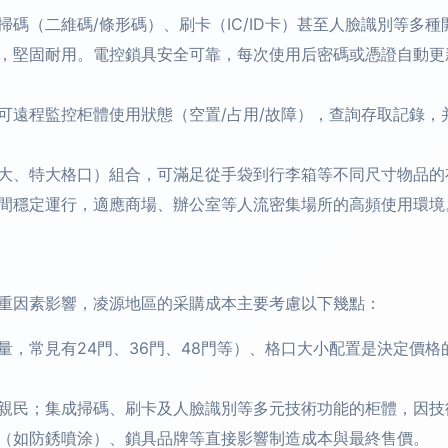
掃碼（二維碼/條形碼）、刷卡（IC/ID卡）甚至人臉識別等多
，堅固耐用。電控鎖具安全可靠，每次使用后密碼或憑證自動更
可遠程監控柜體使用狀態（空置/占用/故障），查詢存取記錄，
大、特大格口）組合，可滿足從手袋到行李箱等不同尺寸物品的
間穩定運行，適應商場、辦公室等人流密集場所的高頻使用環境
重因素影響，凌源地區的采購成本主要考慮以下幾點：
量，常見有24門、36門、48門等）、格口大小配置是決定價
親民；集成掃碼、刷卡及人臉識別等多元技術功能的柜體，因技
（如防銹噴涂）、鎖具品牌等直接影響制造成本與最終售價。