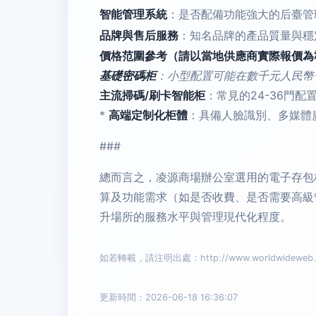
智能管理系統
：是否配備功能強大的后臺管
品牌與售后服務
：知名品牌的產品質量與穩
價格范圍參考（請以當地供應商實際報價為
基礎密碼柜
：小型配置可能在數千元人民幣
主流掃碼/刷卡智能柜
：常見的24-36門配
*
高端定制化柜體
：具備人臉識別、多媒體廣
###
總而言之，凌源商場辦公室選用的電子存包
算及功能需求（如是否收費、是否需要高級
升場所的服務水平與管理現代化程度。
如若轉載，請注明出處：http://www.worldwideweb.com
更新時間：2026-06-18 16:36:07