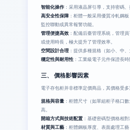
智能化操作
：采用液晶屏引導，支持密碼、
高安全性保障
：柜體一般采用優質冷軋鋼板
監控聯動或異常報警功能。
管理便捷高效
：配備后臺管理系統，管理員
或使用時長，極大提升了管理效率。
空間設計合理
：提供多種規格（如小、中、
穩定性與耐用性
：工業級電子元件保證長時
三、 價格影響因素
電子存包柜并非標準定價商品，其價格受多
規格與容量
：柜體尺寸（如單組柜子格口數
高。
開箱方式與技術配置
：基礎密碼型價格相對
材質與工藝
：柜體鋼板厚度、表面處理工藝