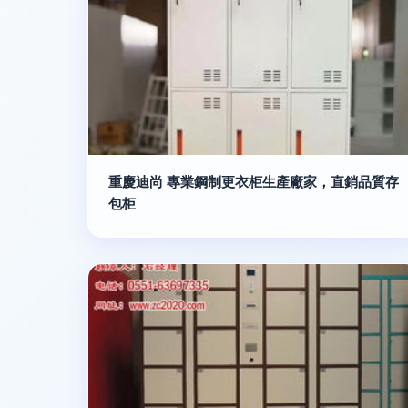
重慶迪尚 專業鋼制更衣柜生產廠家，直銷品質存
包柜