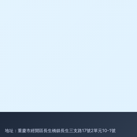
地址：重慶市經開區長生橋鎮長生三支路17號2單元10-1號