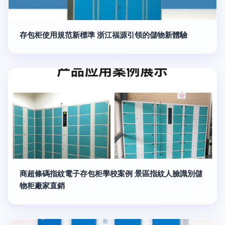
存包柜使用規范新標準 浙江福源引領的儲物新體驗
商超條碼指紋電子存包柜學校案例 景區指紋人臉識別儲
物柜廠家直銷